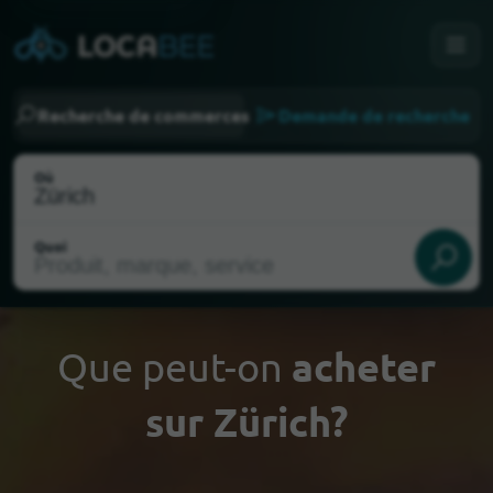
Recherche de commerces
Demande de recherche
Où
Quoi
Que peut-on
acheter
sur Zürich?
Choisir ma localisation