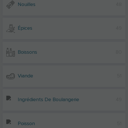
Nouilles
48
Épices
49
Boissons
80
Viande
51
Ingrédients De Boulangerie
49
Poisson
51