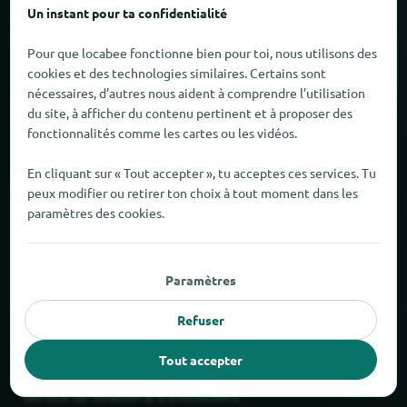
Un instant pour ta confidentialité
À propos de locabee
Pour que locabee fonctionne bien pour toi, nous utilisons des
Faits et chiffres
cookies et des technologies similaires. Certains sont
nécessaires, d’autres nous aident à comprendre l’utilisation
Partenaires
du site, à afficher du contenu pertinent et à proposer des
fonctionnalités comme les cartes ou les vidéos.
Mentions légales
En cliquant sur « Tout accepter », tu acceptes ces services. Tu
peux modifier ou retirer ton choix à tout moment dans les
Mentions légales
paramètres des cookies.
Confidentialité
Paramètres
CONDITIONS GÉNÉRALES DE VENTE
Refuser
Nouveau et populaire
Tout accepter
Service de livraison & d'enlèvement