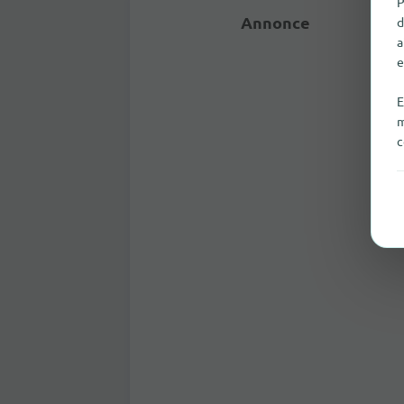
P
Annonce
d
a
e
E
m
c