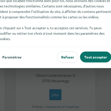
our que locabee fonctionne bien pour toi, nous utilisons des cookies et
Paul Weber, Druckerei & Printshop
es technologies similaires. Certains sont nécessaires, d’autres nous
ident à comprendre l’utilisation du site, à afficher du contenu pertinent
t à proposer des fonctionnalités comme les cartes ou les vidéos.
n cliquant sur « Tout accepter », tu acceptes ces services. Tu peux
odifier ou retirer ton choix à tout moment dans les paramètres des
ookies.
Paramètres
Refuser
Tout accepter
Obere Lindenstrasse 9
3176
Neuenegg
plus
fermé |
Imprimeries & Copyhops