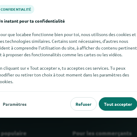
CONFIDENTIALITÉ
n instant pour ta confidentialité
our que locabee fonctionne bien pour toi, nous utilisons des cookies et
es technologies similaires. Certains sont nécessaires, d’autres nous
ident à comprendre l’utilisation du site, à afficher du contenu pertinent
t à proposer des fonctionnalités comme les cartes ou les vidéos.
n cliquant sur « Tout accepter », tu acceptes ces services. Tu peux
r Optimisation Adwords pour le moment. Si tu sais où trouver Op
odifier ou retirer ton choix à tout moment dans les paramètres des
que tu nous le dises.
ookies.
Paramètres
Refuser
Tout accepter
 populaire
Pour les commerçants