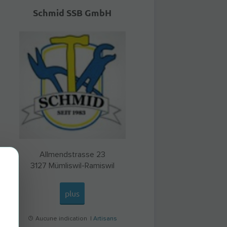
Schmid SSB GmbH
Allmendstrasse 23
3127
Mümliswil-Ramiswil
plus
Aucune indication |
Artisans