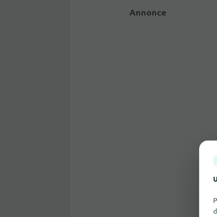
Annonce
U
P
d