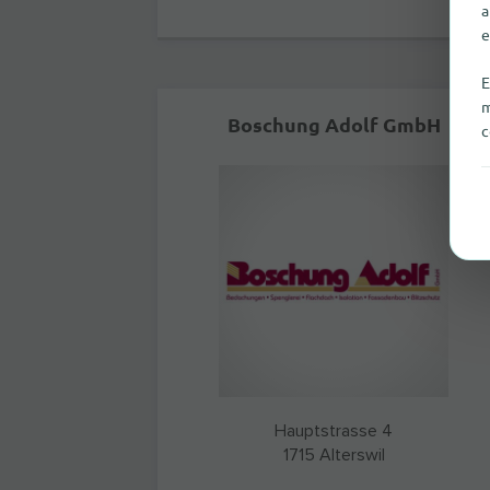
a
e
E
m
Boschung Adolf GmbH
c
Hauptstrasse 4
1715
Alterswil