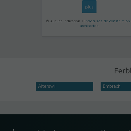
plus
Aucune indication |
Entreprises de construction
architectes
Ferbl
Alterswil
Embrach