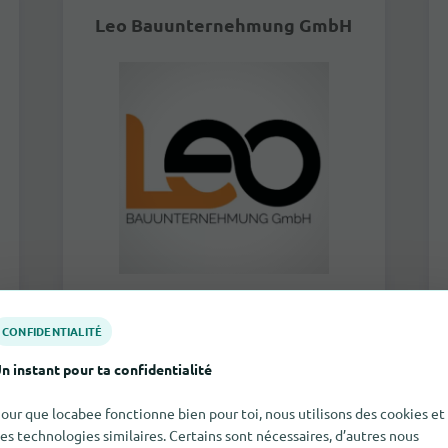
Leo Bauunternehmung GmbH
Tannenstrasse 98
8424
Embrach
CONFIDENTIALITÉ
n instant pour ta confidentialité
plus
our que locabee fonctionne bien pour toi, nous utilisons des cookies et
es technologies similaires. Certains sont nécessaires, d’autres nous
Aucune indication |
Entreprises de construction &