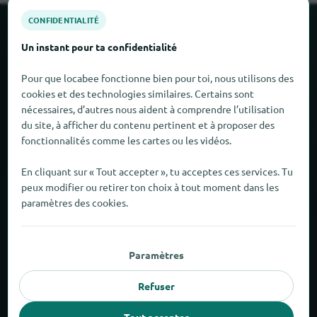
CONFIDENTIALITÉ
À propos de locabee
Un instant pour ta confidentialité
Chiffres et faits
Pour que locabee fonctionne bien pour toi, nous utilisons des
cookies et des technologies similaires. Certains sont
nécessaires, d’autres nous aident à comprendre l’utilisation
Partenaires
du site, à afficher du contenu pertinent et à proposer des
fonctionnalités comme les cartes ou les vidéos.
Mentions légales
En cliquant sur « Tout accepter », tu acceptes ces services. Tu
peux modifier ou retirer ton choix à tout moment dans les
Mentions légales
paramètres des cookies.
Confidentialité
CGV
Paramètres
Refuser
Nouveau et populaire
Tout accepter