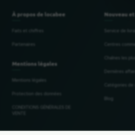
À propos de locabee
Nouveau et
Faits et chiffres
Service de liv
Partenaires
Centres comme
Chaînes les plu
Mentions légales
Dernières affai
Mentions légales
Catégories de
Protection des données
Blog
CONDITIONS GÉNÉRALES DE
VENTE