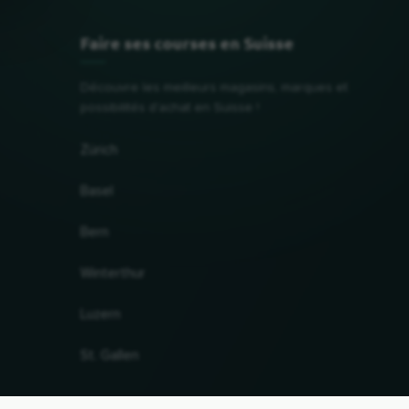
Faire ses courses en Suisse
Découvre les meilleurs magasins, marques et
possibilités d'achat en Suisse !
Zürich
Basel
Bern
Winterthur
Luzern
St. Gallen