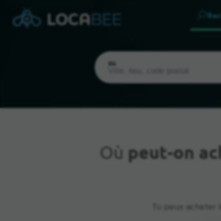
Rec
Où
Où
peut-on a
Emplacement actuel
Tu peux acheter 