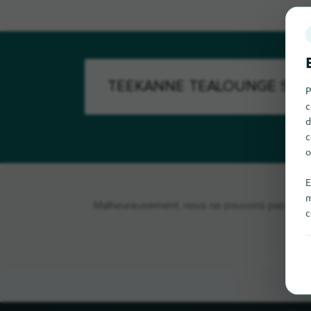
P
c
d
c
o
E
m
Malheureusement, nous ne pouvons pas tro
c