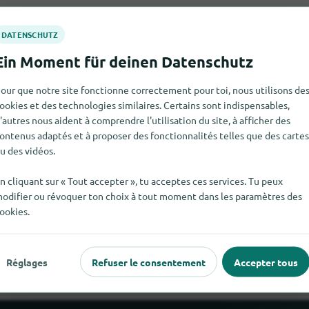
our que notre site fonctionne correctement pour toi, nous utilisons de
ookies et des technologies similaires. Certains sont indispensables,
'autres nous aident à comprendre l'utilisation du site, à afficher des
ontenus adaptés et à proposer des fonctionnalités telles que des cartes
u des vidéos.
n cliquant sur « Tout accepter », tu acceptes ces services. Tu peux
odifier ou révoquer ton choix à tout moment dans les paramètres des
uver TEEKANNE TEALOUNGE System pour le moment. Si tu sais 
ookies.
nous serions heureux que tu nous le dises.
Réglages
Refuser le consentement
Accepter tous