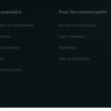
 populaire
Pour les commerçants
raison & d'enlèvement
Inscrire une entreprise
rciaux
Login revendeur
s populaires
Avantages
res
Aide et assistance
 commerçants