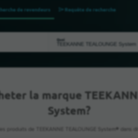
herche de revendeurs
Requête de recherche
Quoi
cheter la marque TEEKA
System?
les produits de TEEKANNE TEALOUNGE System® dans dif