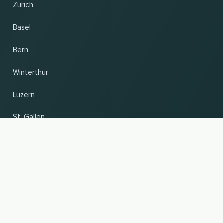
Zürich
Basel
Bern
Winterthur
Luzern
St. Gallen
VERS LE HAUT
Changer de pays et de langue
© 2026, Wogibtswas / Locabee. Tous les noms de marque et marques déposées sont la
propriété de leurs détenteurs respectifs. Toutes les informations sont fournies sans
garantie. Version 08.08.2026 09:03:45