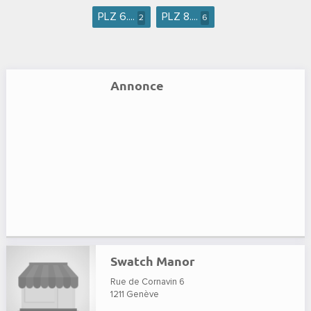
PLZ 6....
PLZ 8....
2
6
Annonce
Swatch Manor
Rue de Cornavin 6
1211
Genève