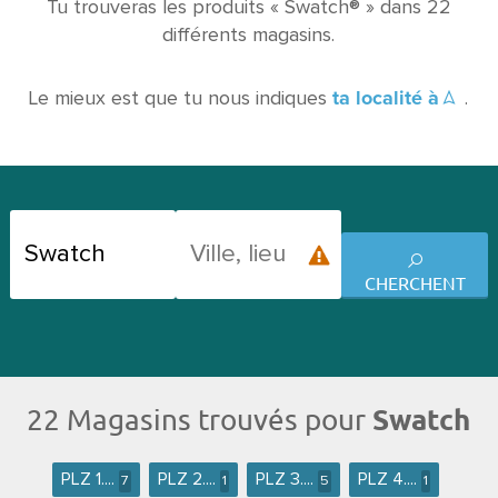
Tu trouveras les produits « Swatch® » dans 22
différents magasins.
ta localité à
Le mieux est que tu nous indiques
.
CHERCHENT
Swatch
22 Magasins trouvés pour
PLZ 1....
PLZ 2....
PLZ 3....
PLZ 4....
7
1
5
1