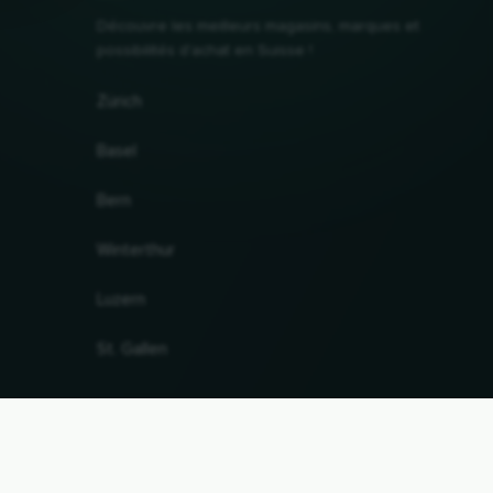
Découvre les meilleurs magasins, marques et
possibilités d'achat en Suisse !
Zürich
Basel
Bern
Winterthur
Luzern
St. Gallen