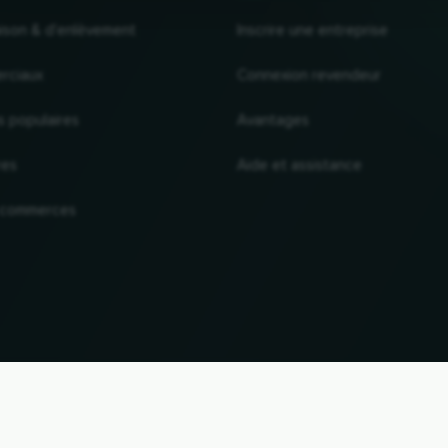
raison & d'enlèvement
Inscrire une entreprise
rciaux
Connexion revendeur
s populaires
Avantages
res
Aide et assistance
 commerces
VERS LE HAUT