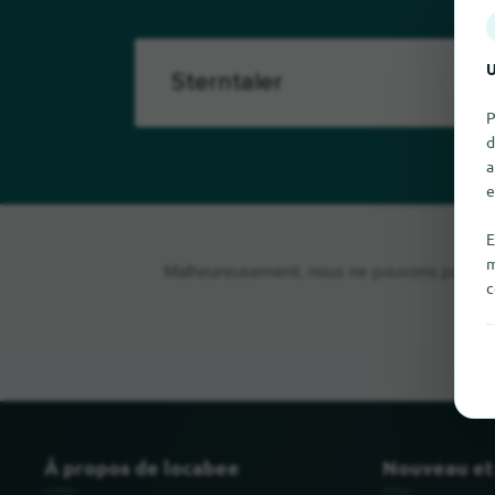
U
P
d
a
e
E
m
Malheureusement, nous ne pouvons pas trouve
c
À propos de locabee
Nouveau et