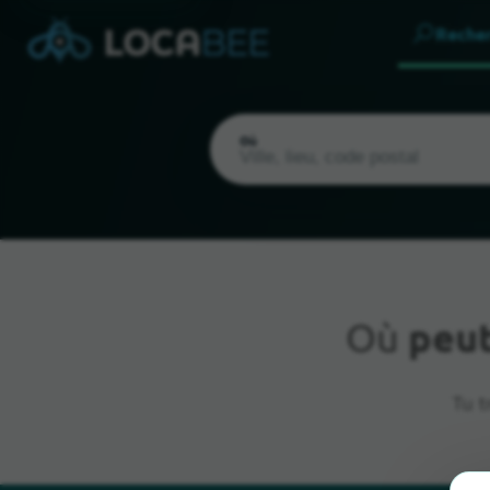
Reche
Où
Où
peut
Emplacement actuel
Tu t