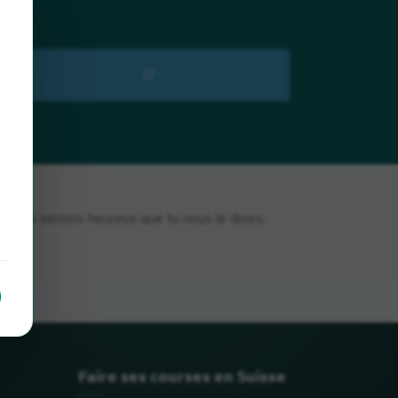
, nous serions heureux que tu nous le dises.
Faire ses courses en Suisse