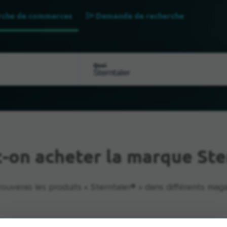
rche de commerces
Demande de recherche
Quoi
-on acheter la marque Ste
rouveras les produits « Sterntaler® » dans différents maga