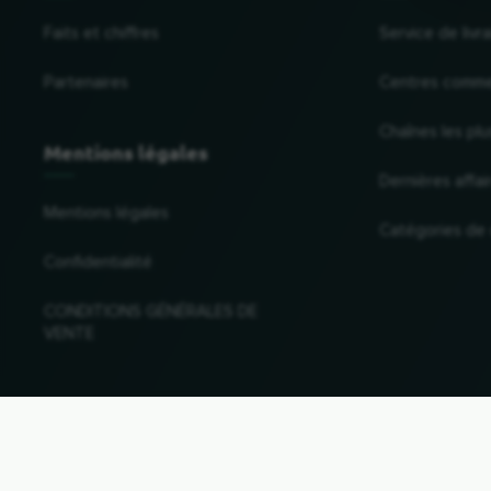
Faits et chiffres
Service de liv
Partenaires
Centres comme
Chaînes les plu
Mentions légales
Dernières affai
Mentions légales
Catégories de
Confidentialité
CONDITIONS GÉNÉRALES DE
VENTE
Changer de pays et de langue