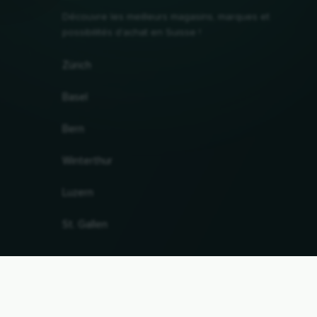
Découvre les meilleurs magasins, marques et
possibilités d'achat en Suisse !
Zürich
Basel
Bern
Winterthur
Luzern
St. Gallen