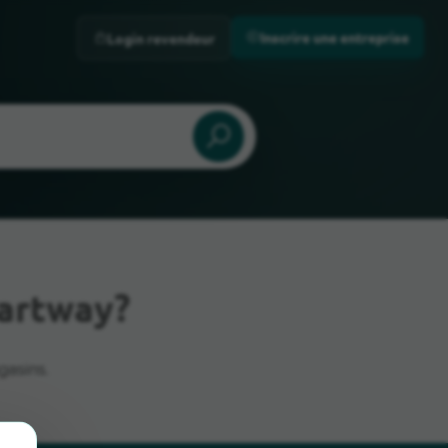
Inscrire une entreprise
Login revendeur
artway?
gasins.