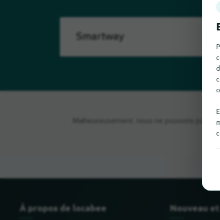
P
c
d
c
o
E
Malheureusement, nous ne pouvons pas trouv
m
c
À propos de locabee
Nouveau et