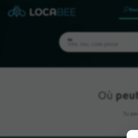
Rec
Où
Où
peu
Emplacement actuel
Tu peu