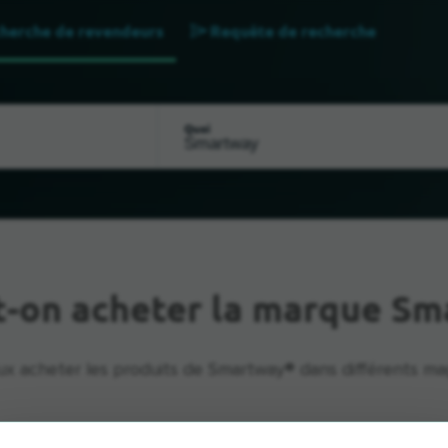
herche de revendeurs
Requête de recherche
Quoi
t-on acheter la marque Sm
x acheter les produits de Smartway® dans différents ma