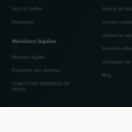
Faits et chiffres
Service de liv
Partenaires
Centres comme
Chaînes les plu
Mentions légales
Dernières affai
Mentions légales
Catégories de
Protection des données
Blog
CONDITIONS GÉNÉRALES DE
VENTE
Changer de pays et de langue