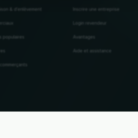
raison & d'enlèvement
Inscrire une entreprise
rciaux
Login revendeur
s populaires
Avantages
res
Aide et assistance
 commerçants
VERS LE HAUT