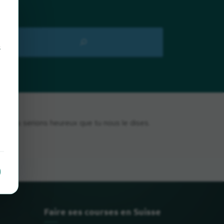
s
 nous serions heureux que tu nous le dises.
Faire ses courses en Suisse