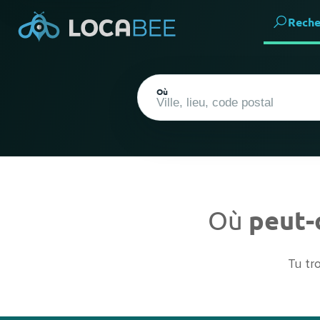
Reche
Où
Où
peut-
Emplacement actuel
Tu tr