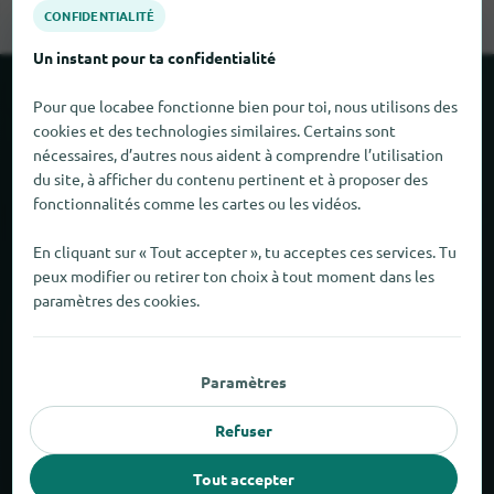
CONFIDENTIALITÉ
Un instant pour ta confidentialité
À propos de locabee
Pour que locabee fonctionne bien pour toi, nous utilisons des
cookies et des technologies similaires. Certains sont
nécessaires, d’autres nous aident à comprendre l’utilisation
Faits et chiffres
du site, à afficher du contenu pertinent et à proposer des
fonctionnalités comme les cartes ou les vidéos.
Partenaires
En cliquant sur « Tout accepter », tu acceptes ces services. Tu
Mentions légales
peux modifier ou retirer ton choix à tout moment dans les
paramètres des cookies.
Mentions légales
Paramètres
Confidentialité
Refuser
CONDITIONS GÉNÉRALES DE VENTE
Tout accepter