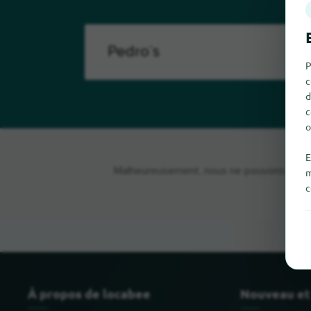
P
c
d
c
o
E
Malheureusement, nous ne pouvons pas tro
m
c
À propos de locabee
Nouveau et