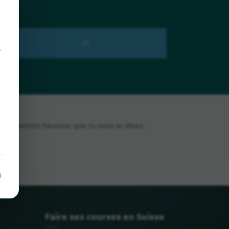
s
ous serions heureux que tu nous le dises.
Faire ses courses en Suisse