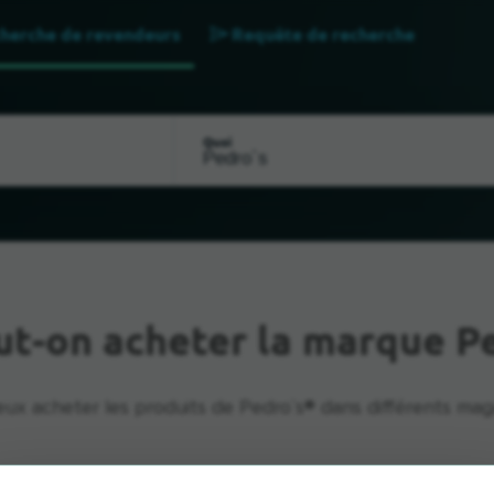
herche de revendeurs
Requête de recherche
Quoi
ut-on acheter la marque P
ux acheter les produits de Pedro`s® dans différents maga