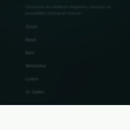
Découvre les meilleurs magasins, marques et
possibilités d'achat en Suisse !
Zürich
Basel
Bern
Winterthur
Luzern
St. Gallen