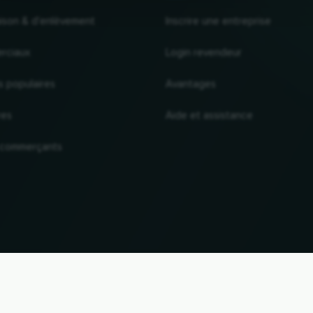
raison & d'enlèvement
Inscrire une entreprise
rciaux
Login revendeur
s populaires
Avantages
res
Aide et assistance
 commerçants
VERS LE HAUT