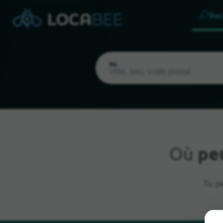
Rec
Où
Où
pe
Emplacement actuel
Tu pe