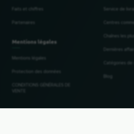
Faits et chiffres
Service de liv
Partenaires
Centres comme
Chaînes les plu
Mentions légales
Dernières affai
Mentions légales
Catégories de
Protection des données
Blog
CONDITIONS GÉNÉRALES DE
VENTE
Changer de pays et de langue