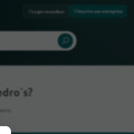
Inscrire une entreprise
Login revendeur
edro`s?
sins.