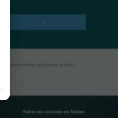
ous serions heureux que tu nous le dises.
Faire ses courses en Suisse