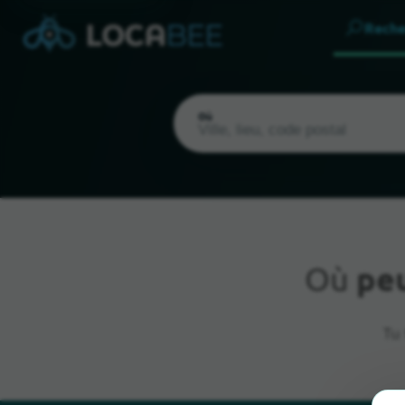
Reche
Où
Où
pe
Emplacement actuel
Tu 