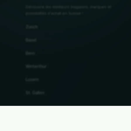
Découvre les meilleurs magasins, marques et
possibilités d'achat en Suisse !
Zürich
Basel
Bern
Winterthur
Luzern
St. Gallen