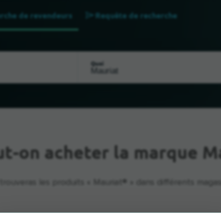
rche de revendeurs
Requête de recherche
Quoi
ut-on acheter la marque M
trouveras les produits « Mauriat® » dans différents magas