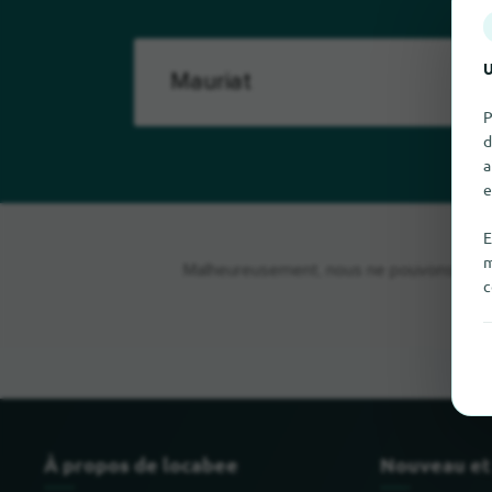
U
P
d
a
e
E
m
Malheureusement, nous ne pouvons pas tro
c
À propos de locabee
Nouveau et