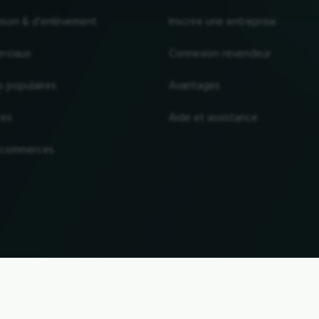
raison & d'enlèvement
Inscrire une entreprise
rciaux
Connexion revendeur
s populaires
Avantages
res
Aide et assistance
 commerces
VERS LE HAUT