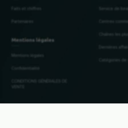
Faits et chiffres
Service de liv
Partenaires
Centres comme
Chaînes les plu
Mentions légales
Dernières affai
Mentions légales
Catégories de
Confidentialité
CONDITIONS GÉNÉRALES DE
VENTE
Changer de pays et de langue