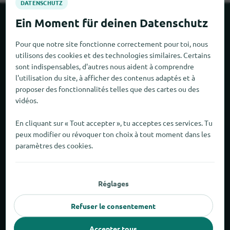
À propos de locabee
Pour que notre site fonctionne correctement pour toi, nous
utilisons des cookies et des technologies similaires. Certains
Faits et chiffres
sont indispensables, d'autres nous aident à comprendre
l'utilisation du site, à afficher des contenus adaptés et à
Partenaires
proposer des fonctionnalités telles que des cartes ou des
vidéos.
Mentions légales
En cliquant sur « Tout accepter », tu acceptes ces services. Tu
peux modifier ou révoquer ton choix à tout moment dans les
Mentions légales
paramètres des cookies.
Protection des données
CONDITIONS GÉNÉRALES DE VENTE
Réglages
Refuser le consentement
Nouveau et populaire
Accepter tous