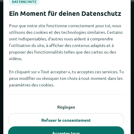
À propos de locabee
Pour que notre site fonctionne correctement pour toi, nous
utilisons des cookies et des technologies similaires. Certains
Faits et chiffres
sont indispensables, d'autres nous aident à comprendre
l'utilisation du site, à afficher des contenus adaptés et à
Partenaires
proposer des fonctionnalités telles que des cartes ou des
vidéos.
Mentions légales
En cliquant sur « Tout accepter », tu acceptes ces services. Tu
peux modifier ou révoquer ton choix à tout moment dans les
Mentions légales
paramètres des cookies.
Protection des données
CONDITIONS GÉNÉRALES DE VENTE
Réglages
Refuser le consentement
Nouveau et populaire
Accepter tous