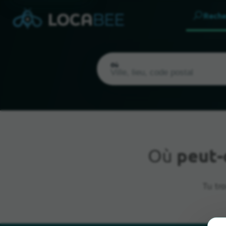
Reche
Où
Où
peut-
Emplacement actuel
Tu tr