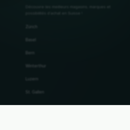
Découvre les meilleurs magasins, marques et
possibilités d'achat en Suisse !
Zürich
Basel
Bern
Winterthur
Luzern
St. Gallen