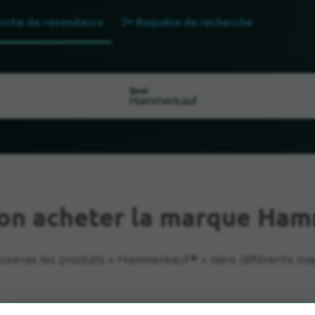
rche de revendeurs
Requête de recherche
Quoi
on acheter la marque Ha
ouveras les produits « Hammerkauf® » dans différents mag