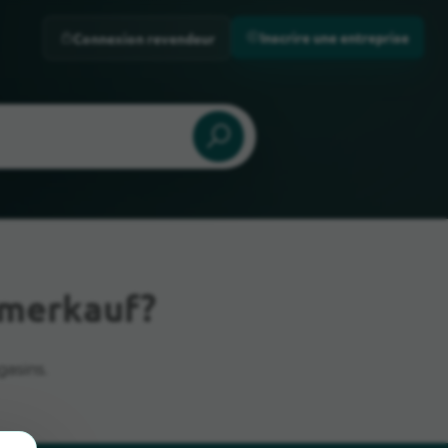
Inscrire une entreprise
Connexion revendeur
mmerkauf?
asins.