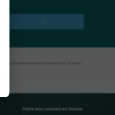
i, nous serions heureux que tu nous le dises.
Faire ses courses en Suisse