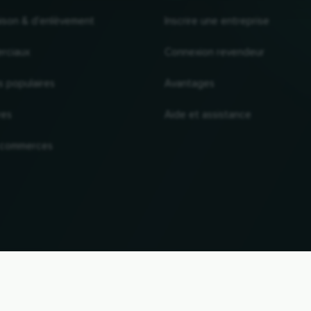
raison & d'enlèvement
Inscrire une entreprise
rciaux
Connexion revendeur
s populaires
Avantages
res
Aide et assistance
 commerces
VERS LE HAUT