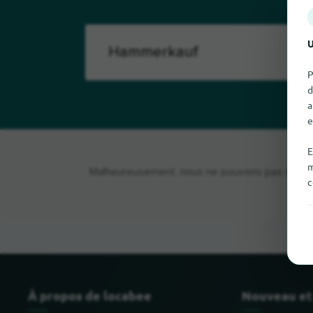
U
P
d
a
e
E
m
Malheureusement, nous ne pouvons pas trouver
c
À propos de locabee
Nouveau et