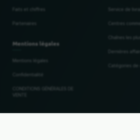
Faits et chiffres
Service de liv
Partenaires
Centres comme
Chaînes les plu
Mentions légales
Dernières affai
Mentions légales
Catégories de
Confidentialité
CONDITIONS GÉNÉRALES DE
VENTE
Changer de pays et de langue