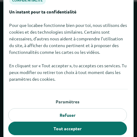
Un instant pour ta confidentialité
À propos de locabee
Pour que locabee fonctionne bien pour toi, nous utilisons des
cookies et des technologies similaires. Certains sont
Faits et chiffres
nécessaires, d’autres nous aident à comprendre l’utilisation
du site, à afficher du contenu pertinent et à proposer des
Partenaires
fonctionnalités comme les cartes ou les vidéos.
Mentions légales
En cliquant sur « Tout accepter », tu acceptes ces services. Tu
peux modifier ou retirer ton choix à tout moment dans les
paramètres des cookies.
Mentions légales
Confidentialité
Paramètres
CONDITIONS GÉNÉRALES DE VENTE
Refuser
Nouveau et populaire
Tout accepter