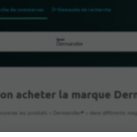
rche de commerces
Demande de recherche
Quoi
on acheter la marque Der
ouveras les produits « Dermaroller® » dans différents mag