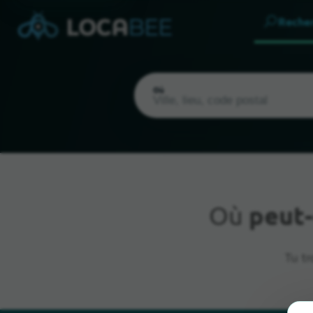
Reche
Où
Où
peut-
Emplacement actuel
Tu tr