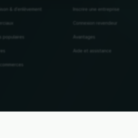
raison & d'enlèvement
Inscrire une entreprise
rciaux
Connexion revendeur
s populaires
Avantages
res
Aide et assistance
 commerces
VERS LE HAUT