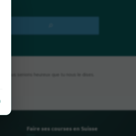
i, nous serions heureux que tu nous le dises.
Faire ses courses en Suisse