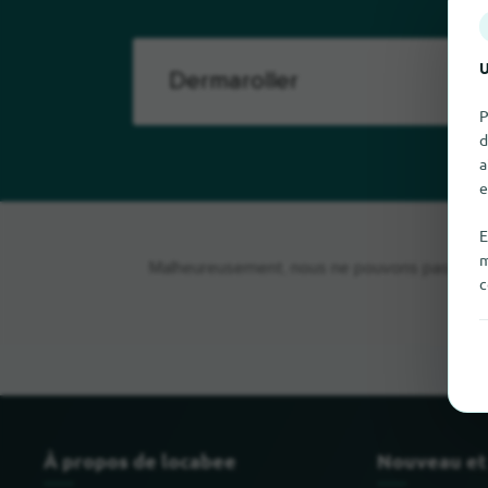
U
P
d
a
e
E
m
Malheureusement, nous ne pouvons pas trouver
c
À propos de locabee
Nouveau et