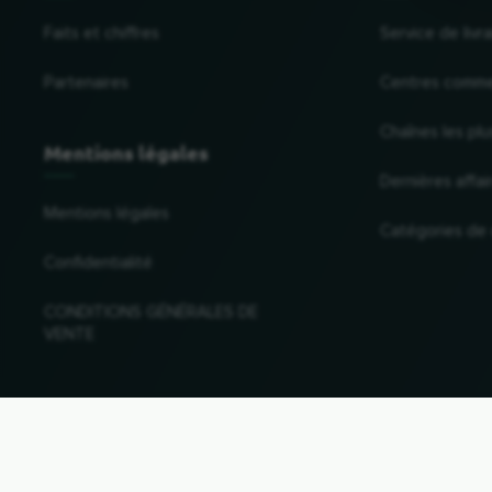
Faits et chiffres
Service de liv
Partenaires
Centres comme
Chaînes les plu
Mentions légales
Dernières affai
Mentions légales
Catégories de
Confidentialité
CONDITIONS GÉNÉRALES DE
VENTE
Changer de pays et de langue