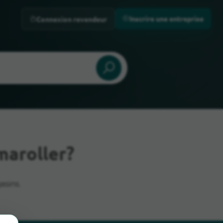
Inscrire une entreprise
Connexion revendeur
maroller?
asins.