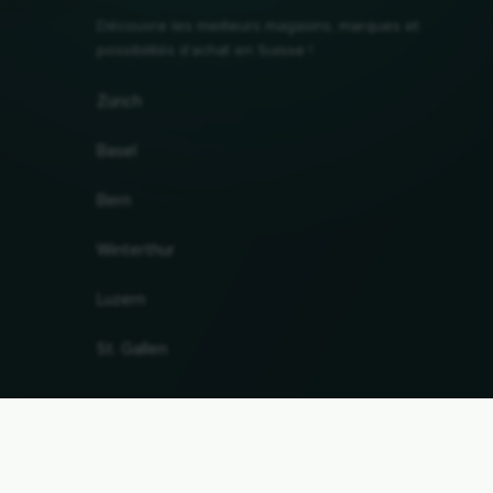
Découvre les meilleurs magasins, marques et
possibilités d'achat en Suisse !
Zürich
Basel
Bern
Winterthur
Luzern
St. Gallen