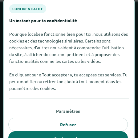
CONFIDENTIALITÉ
À propos de locabee
Un instant pour ta confidentialité
Faits et chiffres
Pour que locabee fonctionne bien pour toi, nous utilisons des
cookies et des technologies similaires. Certains sont
nécessaires, d’autres nous aident à comprendre l’utilisation
Partenaires
du site, à afficher du contenu pertinent et à proposer des
fonctionnalités comme les cartes ou les vidéos.
Mentions légales
En cliquant sur « Tout accepter », tu acceptes ces services. Tu
peux modifier ou retirer ton choix à tout moment dans les
Mentions légales
paramètres des cookies.
Confidentialité
CONDITIONS GÉNÉRALES DE VENTE
Paramètres
Refuser
Nouveau et populaire
Tout accepter