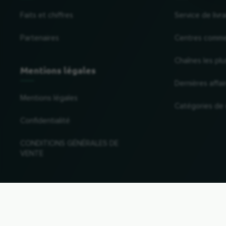
Faits et chiffres
Service de liv
Partenaires
Centres comme
Chaînes les plu
Mentions légales
Dernières affai
Mentions légales
Catégories de
Confidentialité
CONDITIONS GÉNÉRALES DE
VENTE
Changer de pays et de langue