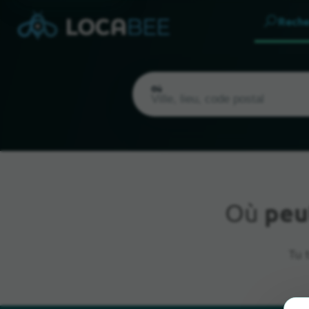
Reche
Où
Où
peu
Emplacement actuel
Tu 