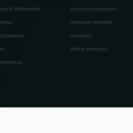
raison & d'enlèvement
Inscrire une entreprise
rciaux
Connexion revendeur
s populaires
Avantages
res
Aide et assistance
 commerces
VERS LE HAUT