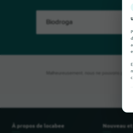
U
P
d
a
e
E
m
Malheureusement, nous ne pouvons pas trou
c
À propos de locabee
Nouveau et