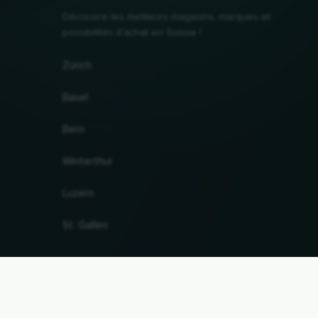
Découvre les meilleurs magasins, marques et
possibilités d'achat en Suisse !
Zürich
Basel
Bern
Winterthur
Luzern
St. Gallen