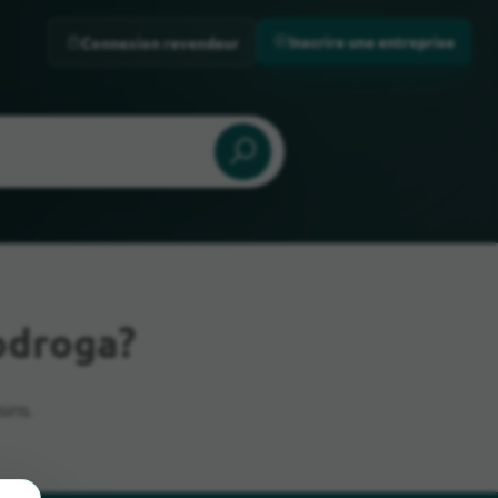
Inscrire une entreprise
Connexion revendeur
odroga?
ins.