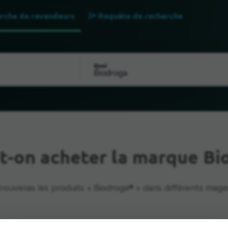
rche de revendeurs
Requête de recherche
Quoi
t-on acheter la marque Bi
trouveras les produits « Biodroga® » dans différents magas