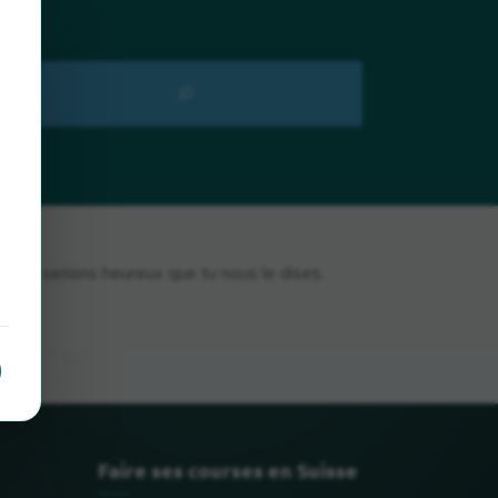
nous serions heureux que tu nous le dises.
Faire ses courses en Suisse