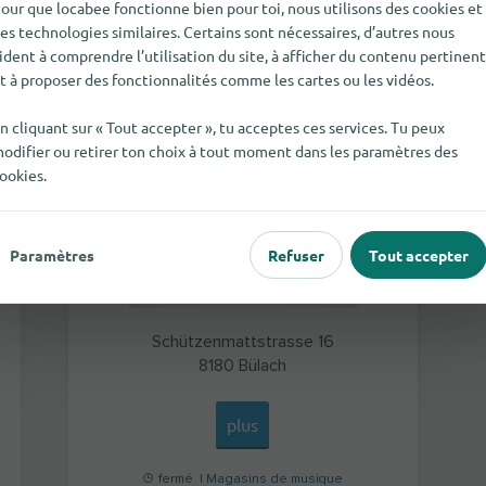
our que locabee fonctionne bien pour toi, nous utilisons des cookies et
es technologies similaires. Certains sont nécessaires, d’autres nous
Musica Nova AG
ident à comprendre l’utilisation du site, à afficher du contenu pertinent
t à proposer des fonctionnalités comme les cartes ou les vidéos.
n cliquant sur « Tout accepter », tu acceptes ces services. Tu peux
odifier ou retirer ton choix à tout moment dans les paramètres des
ookies.
Paramètres
Refuser
Tout accepter
Schützenmattstrasse 16
8180
Bülach
plus
fermé |
Magasins de musique