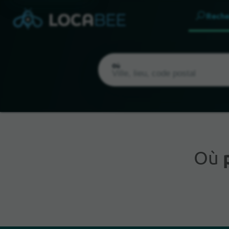
Reche
Où
Où
Emplacement actuel