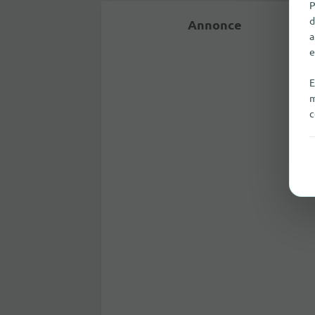
P
d
Annonce
a
e
E
m
c