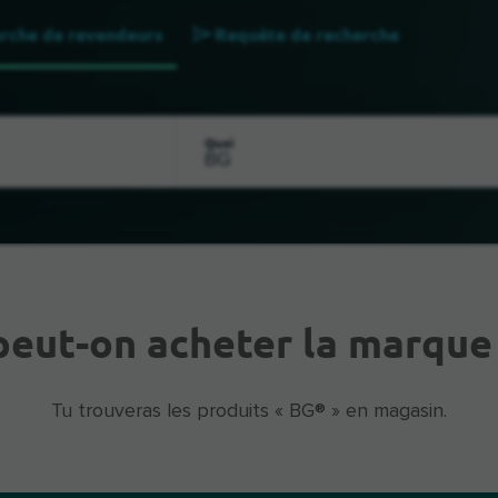
rche de revendeurs
Requête de recherche
Quoi
peut-on acheter la marque
Tu trouveras les produits « BG® » en magasin.