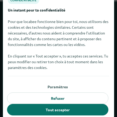
Un instant pour ta confidentialité
À propos de locabee
Pour que locabee fonctionne bien pour toi, nous utilisons des
cookies et des technologies similaires. Certains sont
Faits et chiffres
nécessaires, d’autres nous aident à comprendre l’utilisation
du site, à afficher du contenu pertinent et à proposer des
Partenaires
fonctionnalités comme les cartes ou les vidéos.
Mentions légales
En cliquant sur « Tout accepter », tu acceptes ces services. Tu
peux modifier ou retirer ton choix à tout moment dans les
paramètres des cookies.
Mentions légales
Confidentialité
Paramètres
CONDITIONS GÉNÉRALES DE VENTE
Refuser
Nouveau et populaire
Tout accepter