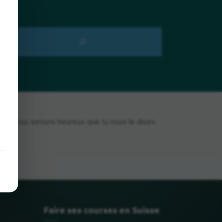
s
i, nous serions heureux que tu nous le dises.
Faire ses courses en Suisse