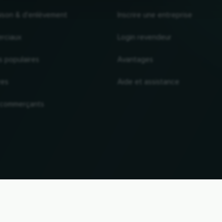
raison & d'enlèvement
Inscrire une entreprise
rciaux
Login revendeur
s populaires
Avantages
res
Aide et assistance
 commerçants
VERS LE HAUT