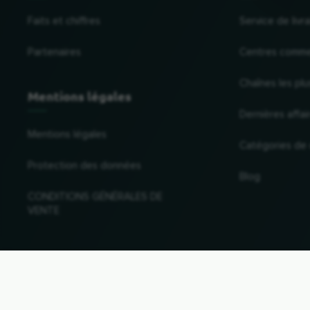
Faits et chiffres
Service de liv
Partenaires
Centres comme
Chaînes les plu
Mentions légales
Dernières affai
Mentions légales
Catégories de
Protection des données
Blog
CONDITIONS GÉNÉRALES DE
VENTE
Changer de pays et de langue