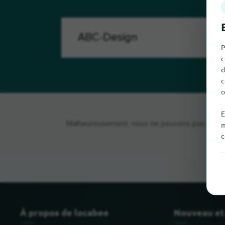
P
c
d
c
o
E
Malheureusement, nous ne pouvons pas trouver
m
c
À propos de locabee
Nouveau et