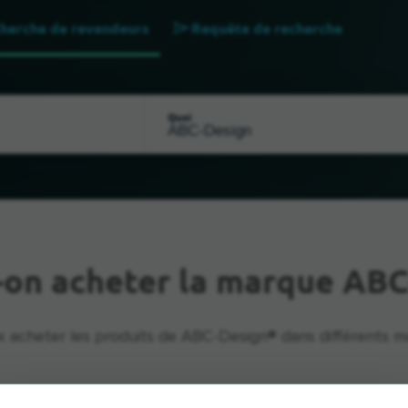
herche de revendeurs
Requête de recherche
Quoi
-on acheter la marque ABC
 acheter les produits de ABC-Design® dans différents m