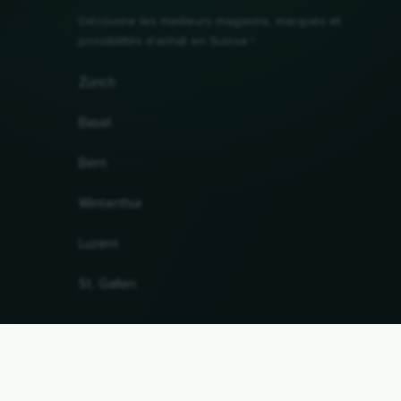
Découvre les meilleurs magasins, marques et
possibilités d'achat en Suisse !
Zürich
Basel
Bern
Winterthur
Luzern
St. Gallen