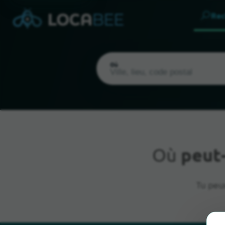
Rec
Où
Où
peut
Emplacement actuel
Tu peux