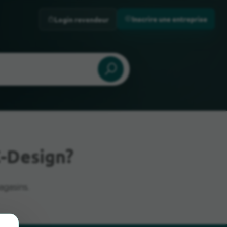
Inscrire une entreprise
Login revendeur
-Design?
agasins.