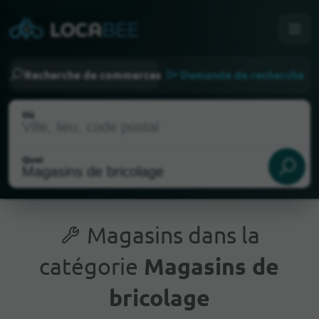
Recherche de commerces
Demande de recherche
Où
Quoi
Magasins dans la
catégorie
Magasins de
Emplacement actuel
bricolage