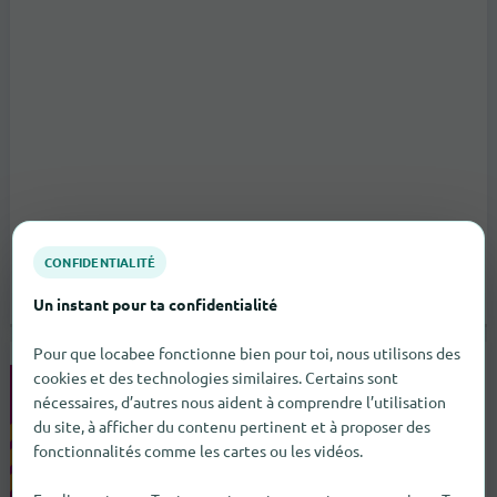
CONFIDENTIALITÉ
Un instant pour ta confidentialité
Pour que locabee fonctionne bien pour toi, nous utilisons des
cookies et des technologies similaires. Certains sont
HORNBACH Etoy
nécessaires, d’autres nous aident à comprendre l’utilisation
Route de l'Industrie 6
Etoy
du site, à afficher du contenu pertinent et à proposer des
vers le magasin
fonctionnalités comme les cartes ou les vidéos.
Magasins de bricolage