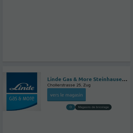
Linde Gas & More Steinhausen (vormals PanGas)
Chollerstrasse 25
Zug
vers le magasin
Magasins de bricolage