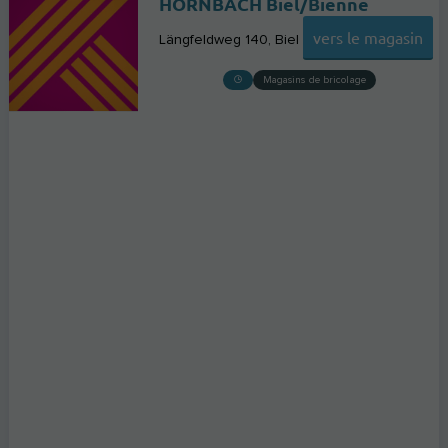
HORNBACH Biel/Bienne
vers le magasin
Längfeldweg 140
Biel
Magasins de bricolage