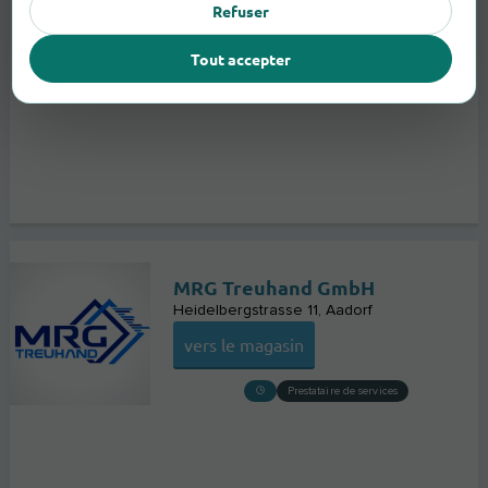
Refuser
Tout accepter
MRG Treuhand GmbH
Heidelbergstrasse 11
Aadorf
vers le magasin
Prestataire de services