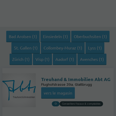
Bad Arolsen (1)
Einsiedeln (1)
Oberbuchsiten (1)
St. Gallen (1)
Collombey-Muraz (1)
Lyss (1)
Zürich (1)
Visp (1)
Aadorf (1)
Avenches (1)
Treuhand & Immobilien Abt AG
Flughofstrasse 39a
Glattbrugg
vers le magasin
Conseillers fiscaux & comptables