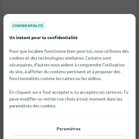
CONFIDENTIALITÉ
Un instant pour ta confidentialité
Pour que locabee fonctionne bien pour toi, nous utilisons des
cookies et des technologies similaires. Certains sont
K & P Buchhaltung und Treuhand
nécessaires, d’autres nous aident à comprendre l’utilisation
Oberstrasse 149
St. Gallen
du site, à afficher du contenu pertinent et à proposer des
fonctionnalités comme les cartes ou les vidéos.
vers le magasin
En cliquant sur « Tout accepter », tu acceptes ces services. Tu
Prestataire de services
peux modifier ou retirer ton choix à tout moment dans les
paramètres des cookies.
Paramètres