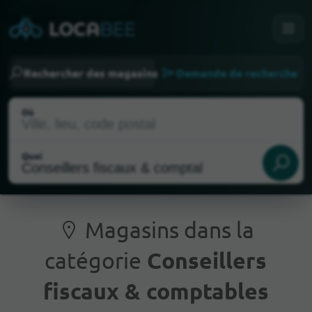
Rechercher des magasins
Demande de recherche
Où
Quoi
Magasins dans la
catégorie
Conseillers
Emplacement actuel
fiscaux & comptables