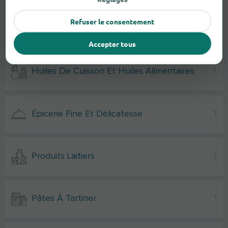
Refuser le consentement
Alimentation
Accepter tous
Huiles De Cuisson Et Huiles Alimentaires
1
Épicerie Fine Et Délicatesse
1
Produits Laitiers
1
Pâtes À Tartiner
1