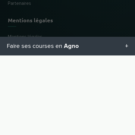
Partenaires
Mentions légales
Mentions légales
Agno
Faire ses courses en
Protection des données
CONDITIONS GÉNÉRALES DE VENTE
Toutes les catégories en Agno
VERS LE HAUT
Nouveau et populaire
Geschenketipps in Agno
Service de livraison & d'enlèvement
Centres commerciaux
Equipement pour bébé
Chaînes les plus populaires