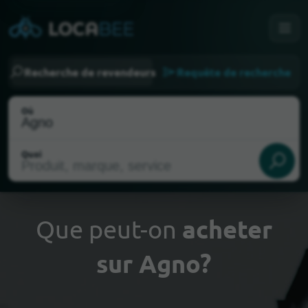
Recherche de revendeurs
Requête de recherche
Où
Quoi
Que peut-on
acheter
sur Agno?
Choisir ma localisation